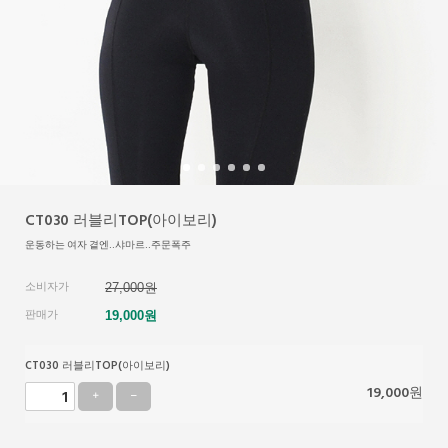
CT030 러블리TOP(아이보리)
운동하는 여자 곁엔..샤마르..주문폭주
소비자가
27,000원
판매가
19,000
원
CT030 러블리TOP(아이보리)
19,000
원