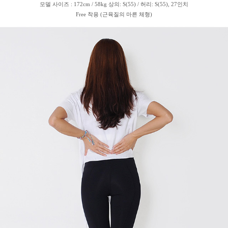
모델 사이즈 : 172cm / 58kg 상의: S(55) / 허리: S(55), 27인치
Free 착용 (근육질의 마른 체형)