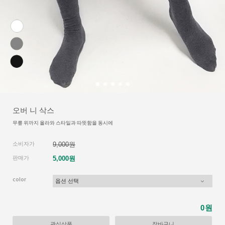
오버 니 삭스
무릎 위까지 올라와 스타일과 따뜻함을 동시에
소비자가
9,000원
판매가
5,000원
color
원
0
관심상품
장바구니