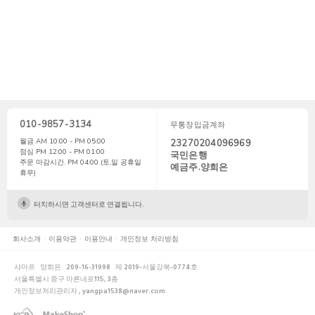
010-9857-3134
무통장입금계좌
월금 AM 10:00 - PM 05:00
23270204096969
점심 PM 12:00 - PM 01:00
국민은행
주문 마감시간. PM 04:00 (토,일 공휴일
예금주.양희은
휴무)
터치하시면 고객센터로 연결됩니다.
회사소개
이용약관
이용안내
개인정보 처리방침
샤마르
양희은
209-16-31998
제 2019-서울강북-0774호
서울특별시 중구 마른내로115, 3층
개인정보처리관리자 , yangpa1538@naver.com