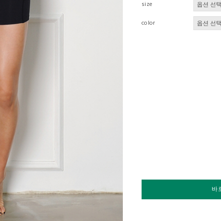
size
color
바