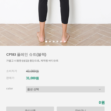
CP183 플레인 슈트(블랙)
가볍고 시원한 (냉감) 원단으로, 제작된 바디슈트
소비자가
43,000원
판매가
31,000원
color
원
0
관심상품
장바구니