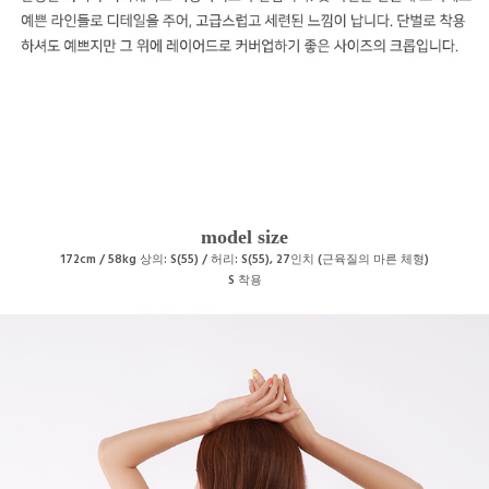
model size
172cm / 58kg 상의: S(55) / 허리: S(55), 27인치 (근육질의 마른 체형)
S
착용