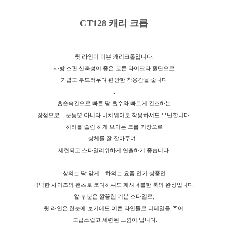
CT128 캐리 크롭
뒷 라인이 이쁜 캐리크롭입니다.
사방 스판 신축성이 좋은 코튼 라이크라 원단으로
가볍고 부드러우며 편안한 착용감을 줍니다
.
흡습속건으로 빠른 땀 흡수와 빠르게 건조하는
장점으로... 운동뿐 아니라 비치웨어로 착용하셔도 무난합니다.
허리를 슬림 하게 보이는 크롭 기장으로
상체를 잘 잡아주며...
세련되고 스타일리쉬하게 연출하기 좋습니다.
상의는 딱 맞게... 하의는 요즘 인기 상품인
넉넉한 사이즈의 팬츠로 코디하셔도 패셔너블한 룩의 완성입니다.
앞 부분은 깔끔한 기본 스타일로,
뒷 라인은 한눈에 보기에도 이쁜 라인들로 디테일을 주어,
고급스럽고 세련된 느낌이 납니다.