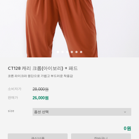
CT128 캐리 크롭(아이보리) + 패드
코튼 라이크라 원단으로 가볍고 부드러운 착용감
소비자가
28,000원
판매가
26,000원
size
원
0
관심상품
장바구니