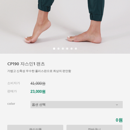
CP190 쟈스민1 팬츠
가볍고 신축성 우수한 폴리스판으로 최상의 편안함
소비자가
41,000원
판매가
23,000원
color
원
0
관심상품
장바구니