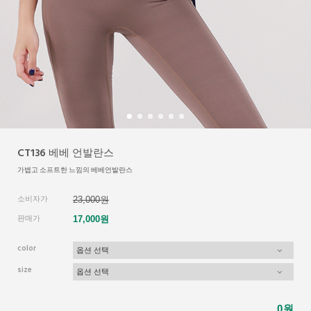
CT136 베베 언발란스
가볍고 소프트한 느낌의 베베언발란스
소비자가
23,000원
판매가
17,000원
color
size
원
0