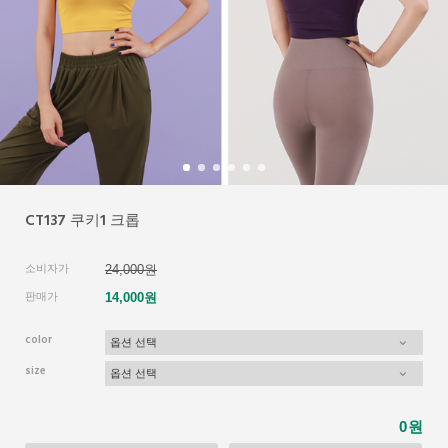
CT137 쿠키1 크롭
소비자가
24,000원
판매가
14,000원
color
size
원
0