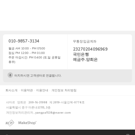
010-9857-3134
무통장입금계좌
월금 AM 10:00 - PM 05:00
23270204096969
점심 PM 12:00 - PM 01:00
국민은행
주문 마감시간. PM 04:00 (토,일 공휴일
예금주.양희은
휴무)
터치하시면 고객센터로 연결됩니다.
회사소개
이용약관
이용안내
개인정보 처리방침
샤마르
양희은
209-16-31998
제 2019-서울강북-0774호
서울특별시 중구 마른내로115, 3층
개인정보처리관리자 , yangpa1538@naver.com