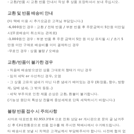
- 교환/반품 시 교환 반품 안내서 작성 후 상품 포장하셔서 보내 주십시오.
교환 및 반품 배송비 안내
(타 택배 이용 시 추가요금은 고객님 부담입니다.)
-6,000원인 경우 : 교환 / 전체 반품 / 부분 반품 후 주문금액이 5만원 미만일
시(무료배송이 취소되는 관계로)
-3,000원인 경우 : 부분 반품 후 주문 금액이 5만 원 이상 유지될 시 / 초기 5
만원 미만 구매로 배송비를 이미 결제하신 경우
-무료인 경우 : 상품 불량 / 오배송
교환/반품이 불가한 경우
- 처음에 배송받으셨던 상품 그대로의 형태가 아닌 경우
- 임의 세탁 or 수선하신 경우, 오염
- 그 상품 고유의 냄새가 아닌 다른 냄새가 배어있는 경우 (화장품, 향수, 방향
제, 담배 냄새, 그 밖의 등등..)
- 세탁 부주의로 인한 제품 손상은 교환, 환불이 불가합니다.
(기능성 원단의 특성상 찬물에 중성세제로 단독 세탁하시기 바랍니다.)
불량 반품 접수 시 주의사항
샤마르 대표번호 02.953.3134 으로 전화 상담 or 게시판으로 문의 글 남겨주
신 후 CJ대한통운으로 반품 접수를 해 주시면 택배사에서 수거해드립니다.
타 배송사로 보낼 시 차액은 고객님께서 부담해주셔야 합니다. 사전에 협의 없