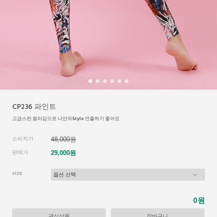
CP236 파인트
고급스런 컬러감으로 나만의Style 연출하기 좋아요
소비자가
48,000원
판매가
29,000원
size
원
0
관심상품
장바구니