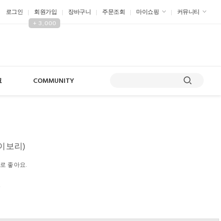
로그인
회원가입
장바구니
주문조회
마이쇼핑
커뮤니티
+ 3,000
크
COMMUNITY
아이보리)
로 좋아요.
원
원