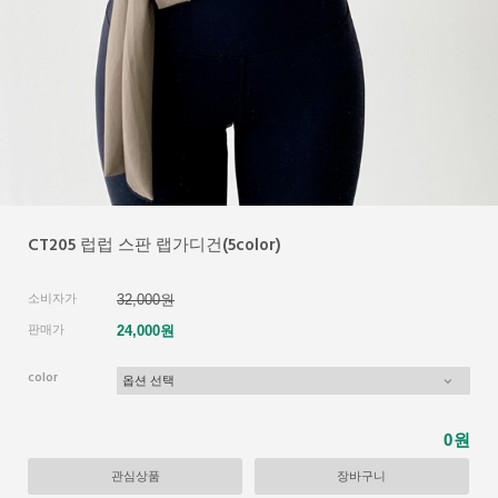
CT205 럽럽 스판 랩가디건(5color)
소비자가
32,000원
판매가
24,000원
color
원
0
관심상품
장바구니