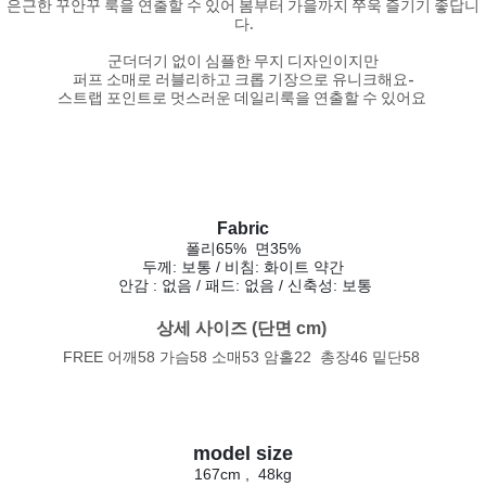
은근한 꾸안꾸 룩을 연출할 수 있어 봄부터 가을까지 쭈욱 즐기기 좋답니
다.
군더더기 없이 심플한 무지 디자인이지만
퍼프 소매로 러블리하고 크롭 기장으로 유니크해요-
스트랩 포인트로 멋스러운 데일리룩을 연출할 수 있어요
Fabric
폴리65% 면35%
두께: 보통 / 비침: 화이트 약간
안감 : 없음 / 패드: 없음 / 신축성: 보통
상세 사이즈 (단면 cm) 
FREE 어깨58 가슴58 소매53 암홀22 총장46 밑단58
model size
167cm , 48kg