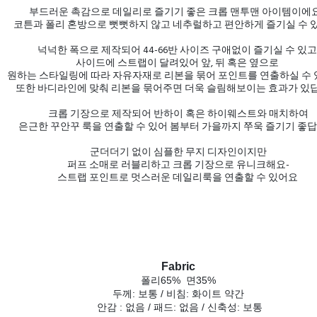
부드러운 촉감으로 데일리로 즐기기 좋은 크롭 맨투맨 아이템이에요 
코튼과 폴리 혼방으로 뻣뻣하지 않고 네추럴하고 편안하게 즐기실 수 있
넉넉한 폭으로 제작되어 44-66반 사이즈 구애없이 즐기실 수 있고
사이드에 스트랩이 달려있어 앞, 뒤 혹은 옆으로
원하는 스타일링에 따라 자유자재로 리본을 묶어 포인트를 연출하실 수 있
또한 바디라인에 맞춰 리본을 묶어주면 더욱 슬림해보이는 효과가 있답
크롭 기장으로 제작되어 반하이 혹은 하이웨스트와 매치하여
은근한 꾸안꾸 룩을 연출할 수 있어 봄부터 가을까지 쭈욱 즐기기 좋답
군더더기 없이 심플한 무지 디자인이지만
퍼프 소매로 러블리하고 크롭 기장으로 유니크해요-
스트랩 포인트로 멋스러운 데일리룩을 연출할 수 있어요
Fabric
폴리65% 면35%
두께: 보통 / 비침: 화이트 약간
안감 : 없음 / 패드: 없음 / 신축성: 보통