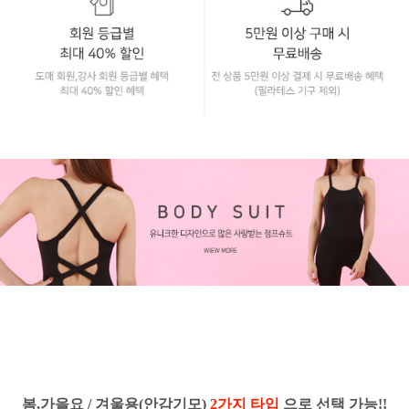
봄,가을요 / 겨울용(안감기모)
2가지 타입
으로 선택 가능!!