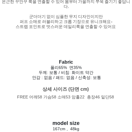
은근한 꾸안꾸 룩을 연출할 수 있어 봄부터 가을까지 쭈욱 즐기기 좋답니
다.
군더더기 없이 심플한 무지 디자인이지만
퍼프 소매로 러블리하고 크롭 기장으로 유니크해요-
스트랩 포인트로 멋스러운 데일리룩을 연출할 수 있어요
Fabric
폴리65% 면35%
두께: 보통 / 비침: 화이트 약간
안감 : 없음 / 패드: 없음 / 신축성: 보통
상세 사이즈 (단면 cm) 
FREE 어깨58 가슴58 소매53 암홀22 총장46 밑단58
model size
167cm , 48kg