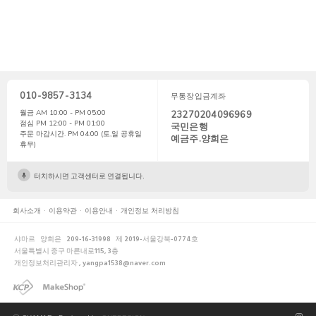
010-9857-3134
무통장입금계좌
월금 AM 10:00 - PM 05:00
23270204096969
점심 PM 12:00 - PM 01:00
국민은행
주문 마감시간. PM 04:00 (토,일 공휴일
예금주.양희은
휴무)
터치하시면 고객센터로 연결됩니다.
회사소개
이용약관
이용안내
개인정보 처리방침
샤마르
양희은
209-16-31998
제 2019-서울강북-0774호
서울특별시 중구 마른내로115, 3층
개인정보처리관리자 , yangpa1538@naver.com