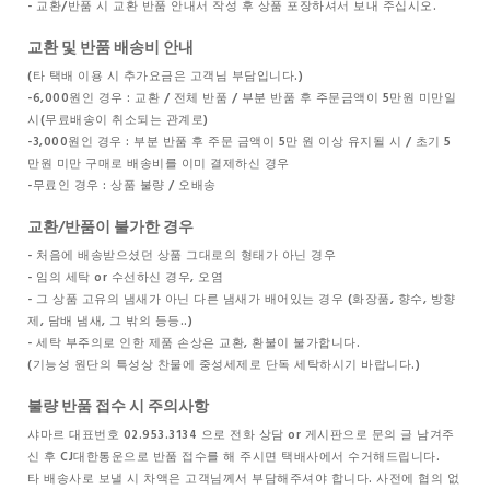
- 교환/반품 시 교환 반품 안내서 작성 후 상품 포장하셔서 보내 주십시오.
교환 및 반품 배송비 안내
(타 택배 이용 시 추가요금은 고객님 부담입니다.)
-6,000원인 경우 : 교환 / 전체 반품 / 부분 반품 후 주문금액이 5만원 미만일
시(무료배송이 취소되는 관계로)
-3,000원인 경우 : 부분 반품 후 주문 금액이 5만 원 이상 유지될 시 / 초기 5
만원 미만 구매로 배송비를 이미 결제하신 경우
-무료인 경우 : 상품 불량 / 오배송
교환/반품이 불가한 경우
- 처음에 배송받으셨던 상품 그대로의 형태가 아닌 경우
- 임의 세탁 or 수선하신 경우, 오염
- 그 상품 고유의 냄새가 아닌 다른 냄새가 배어있는 경우 (화장품, 향수, 방향
제, 담배 냄새, 그 밖의 등등..)
- 세탁 부주의로 인한 제품 손상은 교환, 환불이 불가합니다.
(기능성 원단의 특성상 찬물에 중성세제로 단독 세탁하시기 바랍니다.)
불량 반품 접수 시 주의사항
샤마르 대표번호 02.953.3134 으로 전화 상담 or 게시판으로 문의 글 남겨주
신 후 CJ대한통운으로 반품 접수를 해 주시면 택배사에서 수거해드립니다.
타 배송사로 보낼 시 차액은 고객님께서 부담해주셔야 합니다. 사전에 협의 없