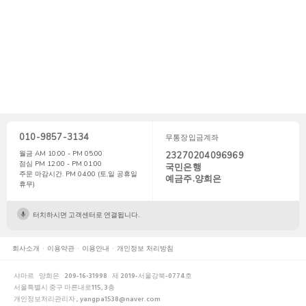
010-9857-3134
무통장입금계좌
월금 AM 10:00 - PM 05:00
23270204096969
점심 PM 12:00 - PM 01:00
국민은행
주문 마감시간. PM 04:00 (토,일 공휴일
예금주.양희은
휴무)
터치하시면 고객센터로 연결됩니다.
회사소개
이용약관
이용안내
개인정보 처리방침
샤마르
양희은
209-16-31998
제 2019-서울강북-0774호
서울특별시 중구 마른내로115, 3층
개인정보처리관리자 , yangpa1538@naver.com