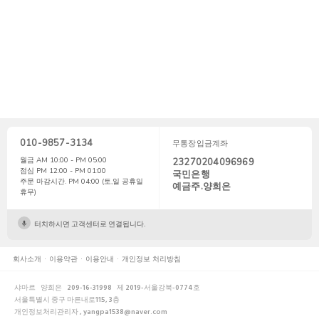
010-9857-3134
무통장입금계좌
월금 AM 10:00 - PM 05:00
23270204096969
점심 PM 12:00 - PM 01:00
국민은행
주문 마감시간. PM 04:00 (토,일 공휴일
예금주.양희은
휴무)
터치하시면 고객센터로 연결됩니다.
회사소개
이용약관
이용안내
개인정보 처리방침
샤마르
양희은
209-16-31998
제 2019-서울강북-0774호
서울특별시 중구 마른내로115, 3층
개인정보처리관리자 , yangpa1538@naver.com