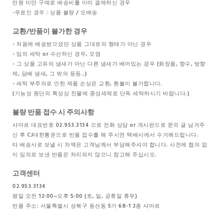
만원 미만 구매로 배송비를 이미 결제하신 경우
-무료인 경우 : 상품 불량 / 오배송
교환/반품이 불가한 경우
- 처음에 배송받으셨던 상품 그대로의 형태가 아닌 경우
- 임의 세탁 or 수선하신 경우, 오염
- 그 상품 고유의 냄새가 아닌 다른 냄새가 배어있는 경우 (화장품, 향수, 방향
제, 담배 냄새, 그 밖의 등등..)
- 세탁 부주의로 인한 제품 손상은 교환, 환불이 불가합니다.
(기능성 원단의 특성상 찬물에 중성세제로 단독 세탁하시기 바랍니다.)
불량 반품 접수 시 주의사항
샤마르 대표번호 02.953.3134 으로 전화 상담 or 게시판으로 문의 글 남겨주
신 후 CJ대한통운으로 반품 접수를 해 주시면 택배사에서 수거해드립니다.
타 배송사로 보낼 시 차액은 고객님께서 부담해주셔야 합니다. 사전에 협의 없
이 임의로 보낸 반품은 처리되지 않으니 참고해 주십시오.
고객센터
02.953.3134
평일 오전 12:00~오후 5:00 (토, 일, 공휴일 휴무)
반품 주소: 서울특별시 성북구 동선동 5가 68-1 2층 샤마르