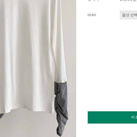
color
바