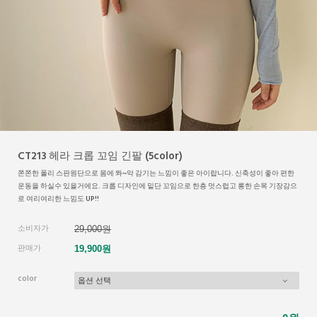
CT213 헤라 크롭 꼬임 긴팔 (5color)
쫀쫀한 폴리 스판원단으로 몸에 쫘~악 감기는 느낌이 좋은 아이랍니다. 신축성이 좋아 편한
운동을 하실수 있을거에요. 크롭 디자인에 밑단 꼬임으로 한층 멋스럽고 롱한 손목 기장감으
로 여리여리한 느낌도 UP!!
소비자가
29,000원
판매가
19,900원
color