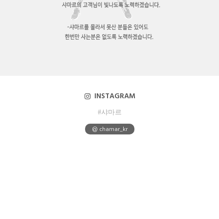
INSTAGRAM
#샤마르
@ chamar_kr