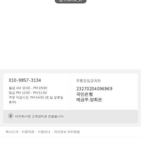
@ chamar_kr
010-9857-3134
무통장입금계좌
월금 AM 10:00 - PM 05:00
23270204096969
점심 PM 12:00 - PM 01:00
국민은행
주문 마감시간. PM 04:00 (토,일 공휴일
예금주.양희은
휴무)
터치하시면 고객센터로 연결됩니다.
회사소개
이용약관
이용안내
개인정보 처리방침