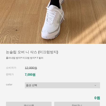
논슬립 오버 니 삭스 (미끄럼방지)
흘러내림 방지!! 미끄럼 방지!! 7 컬러
소비자가
12,000원
판매가
7,000원
color
원
0
관심상품
장바구니