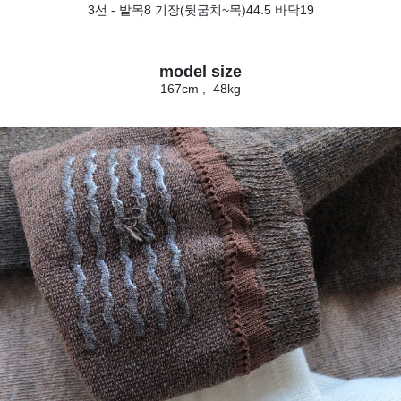
3선 - 발목8 기장(뒷굼치~목)44.5 바닥19
model size
167cm , 48kg