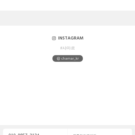
INSTAGRAM
#샤마르
@ chamar_kr