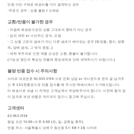
만원 미만 구매로 배송비를 이미 결제하신 경우
-무료인 경우 : 상품 불량 / 오배송
교환/반품이 불가한 경우
- 처음에 배송받으셨던 상품 그대로의 형태가 아닌 경우
- 임의 세탁 or 수선하신 경우, 오염
- 그 상품 고유의 냄새가 아닌 다른 냄새가 배어있는 경우 (화장품, 향수, 방향
제, 담배 냄새, 그 밖의 등등..)
- 세탁 부주의로 인한 제품 손상은 교환, 환불이 불가합니다.
(기능성 원단의 특성상 찬물에 중성세제로 단독 세탁하시기 바랍니다.)
불량 반품 접수 시 주의사항
샤마르 대표번호 02.953.3134 으로 전화 상담 or 게시판으로 문의 글 남겨주
신 후 CJ대한통운으로 반품 접수를 해 주시면 택배사에서 수거해드립니다.
타 배송사로 보낼 시 차액은 고객님께서 부담해주셔야 합니다. 사전에 협의 없
이 임의로 보낸 반품은 처리되지 않으니 참고해 주십시오.
고객센터
02.953.3134
평일 오전 12:00~오후 5:00 (토, 일, 공휴일 휴무)
반품 주소: 서울특별시 성북구 동선동 5가 68-1 2층 샤마르